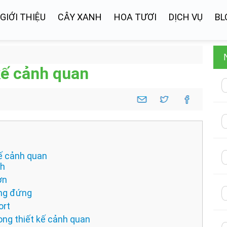
GIỚI THIỆU
CÂY XANH
HOA TƯƠI
DỊCH VỤ
BL
 kế cảnh quan
 kế cảnh quan
nh
ờn
ờng đứng
ort
ong thiết kế cảnh quan