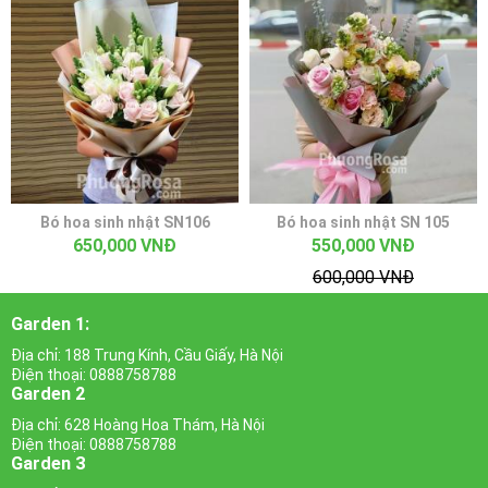
Bó hoa sinh nhật SN106
Bó hoa sinh nhật SN 105
650,000 VNĐ
550,000 VNĐ
600,000 VNĐ
Garden 1:
Địa chỉ: 188 Trung Kính, Cầu Giấy, Hà Nội
Điện thoại: 0888758788
Garden 2
Địa chỉ: 628 Hoàng Hoa Thám, Hà Nội
Điện thoại: 0888758788
Garden 3