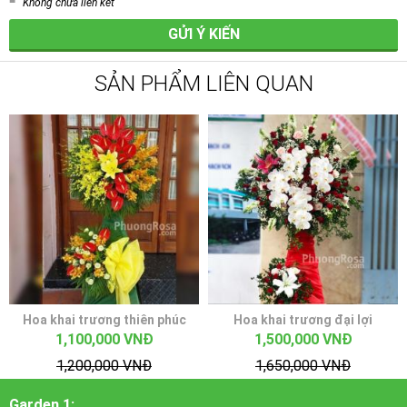
Không chứa liên kết
GỬI Ý KIẾN
SẢN PHẨM LIÊN QUAN
Hoa khai trương thiên phúc
Hoa khai trương đại lợi
1,100,000 VNĐ
1,500,000 VNĐ
1,200,000 VNĐ
1,650,000 VNĐ
Garden 1: