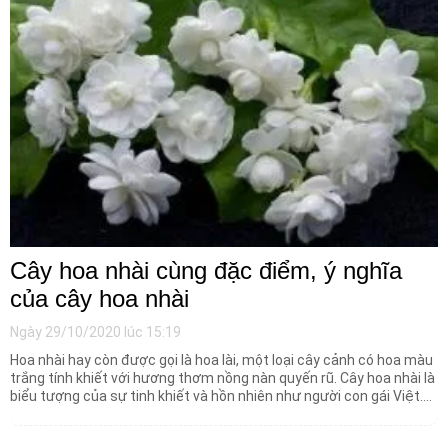
Cây hoa nhài cùng đặc điểm, ý nghĩa
của cây hoa nhài
Ngày 29/10/2020 lúc 15:19
Hoa nhài hay còn được gọi là hoa lài, một loại cây cảnh có hoa màu
trắng tính khiết với hương thơm nồng nàn quyến rũ. Cây hoa nhài là
biểu tượng của sự tinh khiết và hồn nhiên như người con gái Việt.
Cây được chọn trồng nhiều ở sân vườn, công viên, đường phố, nhà
ở, trường học, quán cà phê, nhà hàng rất đẹp và ấn tượng.