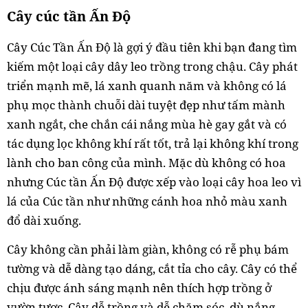
Cây cúc tần Ấn Độ
Cây Cúc Tần Ấn Độ là gợi ý đầu tiên khi bạn đang tìm
kiếm một loại cây dây leo trồng trong chậu. Cây phát
triển mạnh mẽ, lá xanh quanh năm và không có lá
phụ mọc thành chuỗi dài tuyệt đẹp như tấm mành
xanh ngắt, che chắn cái nắng mùa hè gay gắt và có
tác dụng lọc không khí rất tốt, trả lại không khí trong
lành cho ban công của mình. Mặc dù không có hoa
nhưng Cúc tần Ấn Độ được xếp vào loại cây hoa leo vì
lá của Cúc tần như những cánh hoa nhỏ màu xanh
đổ dài xuống.
Cây không cần phải làm giàn, không có rễ phụ bám
tường và dễ dàng tạo dáng, cắt tỉa cho cây. Cây có thể
chịu được ánh sáng mạnh nên thích hợp trồng ở
vườn tược. Cây dễ trồng và dễ chăm sóc, dù nắng