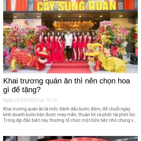
Khai trương quán ăn thì nên chọn hoa
gì để tặng?
Ngày 22/03/2021 lúc 10:15
Khai trương quán ăn là mốc đánh dấu bước đệm, để chuỗi ngày
kinh doanh buôn bán được may mắn, thuận lợi và phát tài phát lộc.
Trong dịp đặc biệt này thường tổ chức một bữa tiệc nhỏ chung vui
bên người thân, bạn bè. Bên cạnh đó ngày khai trương sẽ kết hợp
chào đón những vị khách đầu tiên đến với cửa hàng, thưởng thức
những món ăn ngon.