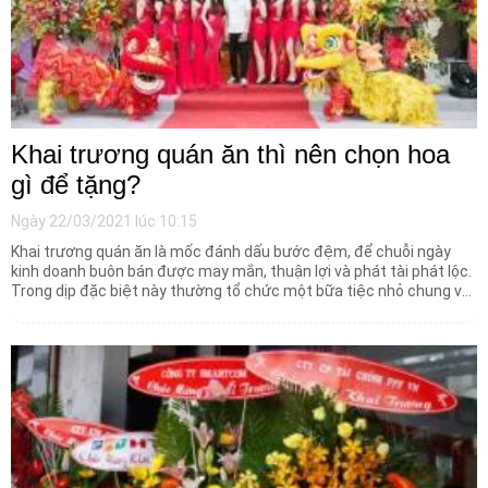
Khai trương quán ăn thì nên chọn hoa
gì để tặng?
Ngày 22/03/2021 lúc 10:15
Khai trương quán ăn là mốc đánh dấu bước đệm, để chuỗi ngày
kinh doanh buôn bán được may mắn, thuận lợi và phát tài phát lộc.
Trong dịp đặc biệt này thường tổ chức một bữa tiệc nhỏ chung vui
bên người thân, bạn bè. Bên cạnh đó ngày khai trương sẽ kết hợp
chào đón những vị khách đầu tiên đến với cửa hàng, thưởng thức
những món ăn ngon.