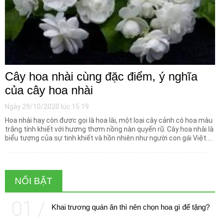
Cây hoa nhài cùng đặc điểm, ý nghĩa
của cây hoa nhài
Ngày 29/10/2020 lúc 15:19
Hoa nhài hay còn được gọi là hoa lài, một loại cây cảnh có hoa màu
trắng tính khiết với hương thơm nồng nàn quyến rũ. Cây hoa nhài là
biểu tượng của sự tinh khiết và hồn nhiên như người con gái Việt.
Cây được chọn trồng nhiều ở sân vườn, công viên, đường phố, nhà
ở, trường học, quán cà phê, nhà hàng rất đẹp và ấn tượng.
NỔI BẬT
Khai trương quán ăn thì nên chọn hoa gì để tặng?